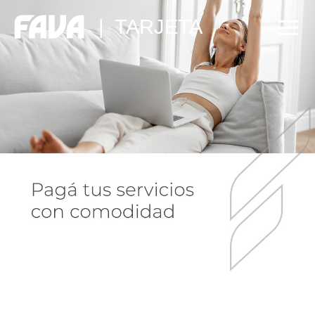
|
TARJETA
se
de
s