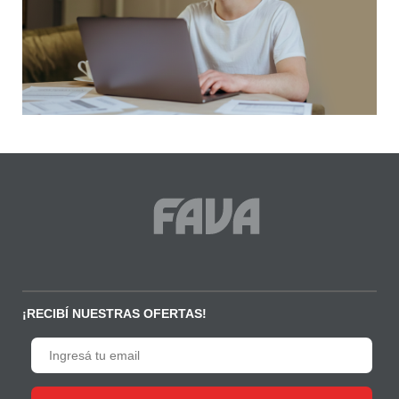
s,
a
lo
a
 la
¡RECIBÍ NUESTRAS OFERTAS!
or
dos