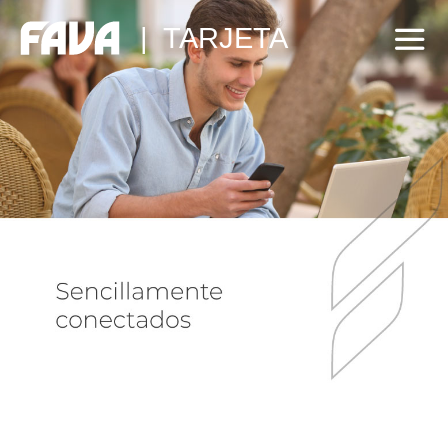
|
TARJETA
se
de
s