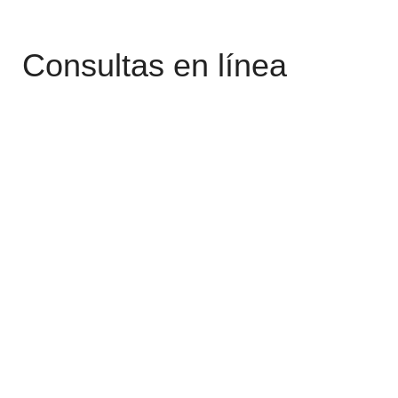
Consultas en línea
SIEMPRE MÓVIL
Podés consultar tu saldo en cualquier
momento. Simplemente enviá un mensaje
de texto con la palabra SALDO al 55522 y
recibirás de inmediato un sms con la
respuesta. Además todos los meses te
enviaremos un mensaje informándote el
importe total a abonar de tu Resumen
Favacard y la fecha límite de pago. También