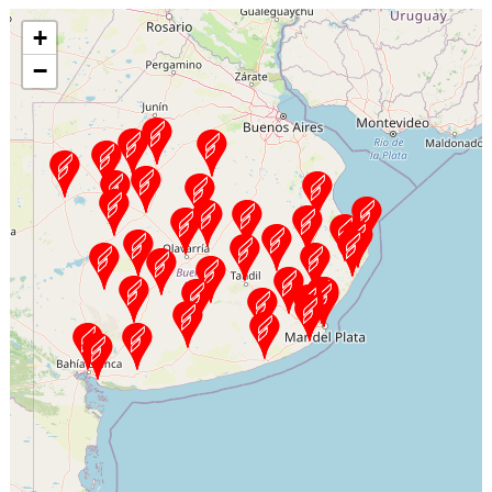
+
−
tal
un
os
ia
ero
y
ón,