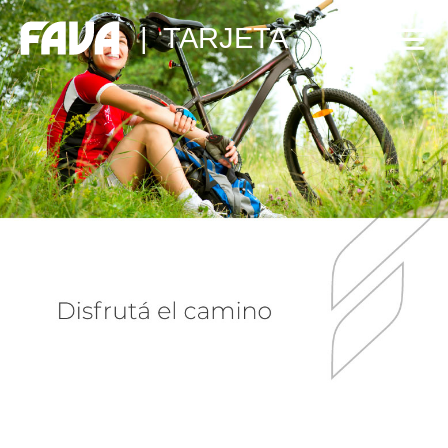
|
TARJETA
se
de
s