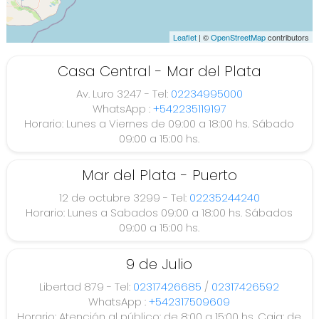
s,
Leaflet
| ©
OpenStreetMap
contributors
Casa Central - Mar del Plata
a
Av. Luro 3247 - Tel:
02234995000
WhatsApp :
+542235119197
lo
Horario: Lunes a Viernes de 09:00 a 18:00 hs. Sábado
09:00 a 15:00 hs.
a
Mar del Plata - Puerto
12 de octubre 3299 - Tel:
02235244240
 la
Horario: Lunes a Sabados 09:00 a 18:00 hs. Sábados
09:00 a 15:00 hs.
9 de Julio
or
Libertad 879 - Tel:
02317426685
/
02317426592
WhatsApp :
+542317509609
dos
Horario: Atención al público: de 8:00 a 15:00 hs. Caja: de