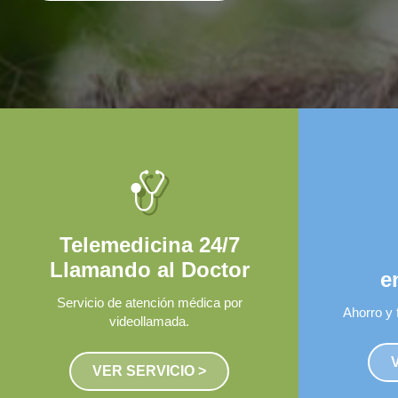
un sitio público y visible de la empresa y sus sucursales
ntes indicados. Toda persona interesada en retirar la d
ular ante la empresa dentro de los veinte días hábiles po
ucursal que corresponda a su domicilio. Transcurrido este
 la presencia de dos empleados que la empresa designará 
stancia.
Telemedicina 24/7
Llamando al Doctor
e
Servicio de atención médica por
Ahorro y 
videollamada.
VER SERVICIO >