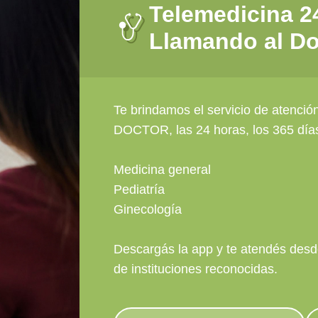
Telemedicina 2
Llamando al Do
Te brindamos el servicio de atenc
DOCTOR, las 24 horas, los 365 días 
Medicina general
Pediatría
Ginecología
Descargás la app y te atendés desde
de instituciones reconocidas.