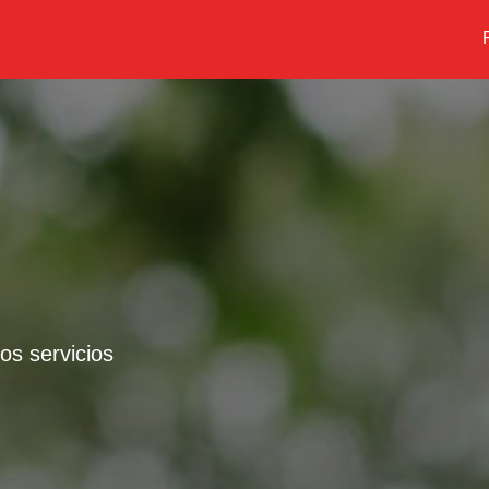
a los usuarios de productos FAVACARD, que
 (computados desde la finalización de la
on usuarios del sistema, antecedentes y
os servicios
cada uno de los contratos suscriptos entre
enta, nombre, apellido y número de documento
 la destrucción de la documentación, se