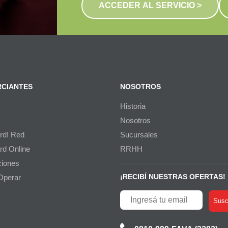
ACCEDER AL SERVICIO >
CIANTES
NOSOTROS
Historia
Nosotros
rd! Red
Sucursales
rd Online
RRHH
iones
¡RECIBÍ NUESTRAS OFERTAS!
Operar
Suscr