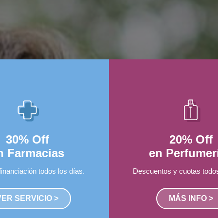
, la nómina de la documental objeto de
ocumentación que le pertenezca, podrá hacerlo
steriores al vencimiento de la publicación, en
 último plazo se llevará a cabo la destrucción
a tal fin, los que obrarán como testigos,
30% Off
20% Off
n Farmacias
en Perfumer
financiación todos los días.
Descuentos y cuotas todos
VER SERVICIO >
MÁS INFO >